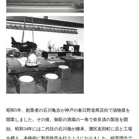
昭和5年、創業者の石川亀吉が神戸の春日野道商店街で漬物屋を
開業しました。その後、御影の酒蔵の一角で奈良漬の製造を開
始、昭和34年には二代目の石川徹が継承、灘区友田町に店と工場
を構え、本格的に製造販売を行うようになりました。経営理念で